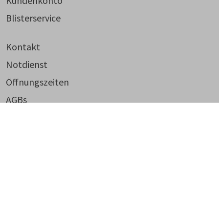
Kundenkonto
Blisterservice
Kontakt
Notdienst
Öffnungszeiten
AGBs
Datenschutz
Impressum
Widerruf
© 2026, Witzleben Apotheke