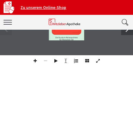
1 / 8
Zu unserem Online-Shop
REISE-CHECKLISTE
Die Rundum-Reiseapotheke 
für Menschen mit 
Blutgerinnungsstörungen