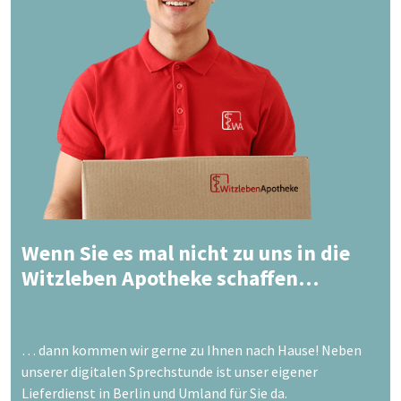
Wenn Sie es mal nicht zu uns in die
Witzleben Apotheke schaffen…
… dann kommen wir gerne zu Ihnen nach Hause! Neben
unserer digitalen Sprechstunde ist unser eigener
Lieferdienst in Berlin und Umland für Sie da.