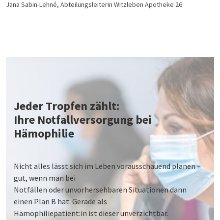
Jana Sabin-Lehné, Abteilungsleiterin Witzleben Apotheke 26
Jeder Tropfen zählt:
Ihre Notfallversorgung bei
Hämophilie
Nicht alles lässt sich im Leben vorausschauend planen –
gut, wenn man bei
Notfällen oder unvorhersehbaren Situationen dann
einen Plan B hat. Gerade als
Hämophiliepatient:in ist dieser unverzichtbar.