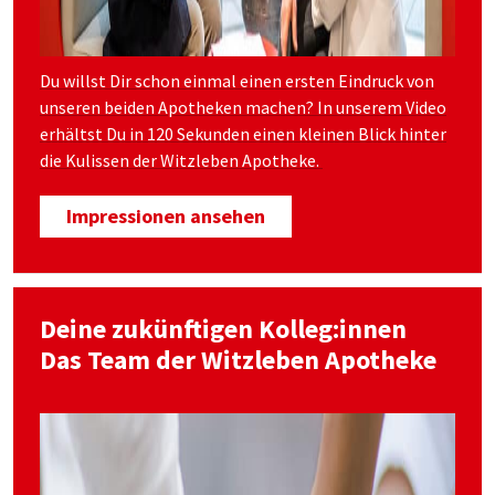
Du willst Dir schon einmal einen ersten Eindruck von
unseren beiden Apotheken machen? In unserem Video
erhältst Du in 120 Sekunden einen kleinen Blick hinter
die Kulissen der Witzleben Apotheke.
Impressionen ansehen
Deine zukünftigen Kolleg:innen
Das Team der Witzleben Apotheke