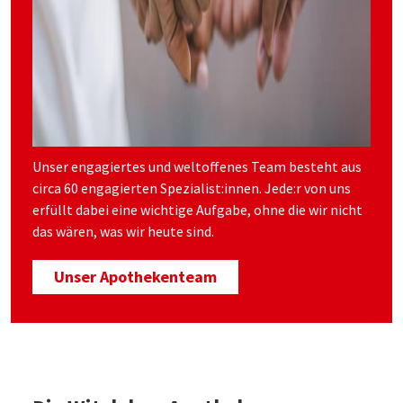
Unser engagiertes und weltoffenes Team besteht aus
circa 60 engagierten Spezialist:innen. Jede:r von uns
erfüllt dabei eine wichtige Aufgabe, ohne die wir nicht
das wären, was wir heute sind.
Unser Apothekenteam