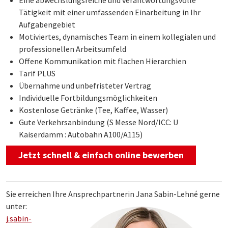
Eine abwechslungsreiche und verantwortungsvolle
n
Tätigkeit mit einer umfassenden Einarbeitung in Ihr
a
Aufgabengebiet
t
Motiviertes, dynamisches Team in einem kollegialen und
i
professionellen Arbeitsumfeld
v
Offene Kommunikation mit flachen Hierarchien
e
Tarif PLUS
:
Übernahme und unbefristeter Vertrag
Individuelle Fortbildungsmöglichkeiten
Kostenlose Getränke (Tee, Kaffee, Wasser)
Gute Verkehrsanbindung (S Messe Nord/ICC: U
Kaiserdamm : Autobahn A100/A115)
Jetzt schnell & einfach online bewerben
Sie erreichen Ihre Ansprechpartnerin Jana Sabin-Lehné gerne
unter:
j.sabin-