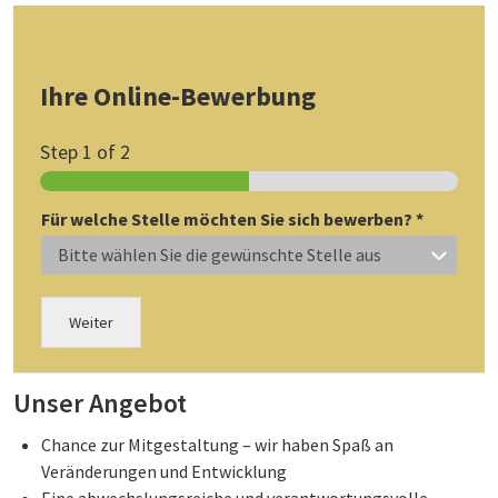
Ihre Online-Bewerbung
Step
1
of 2
Für welche Stelle möchten Sie sich bewerben?
*
Bitte wählen Sie die gewünschte Stelle aus
Weiter
A
Unser Angebot
l
t
Chance zur Mitgestaltung – wir haben Spaß an
e
Veränderungen und Entwicklung
r