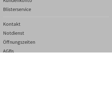
Kundenkonto
Blisterservice
Kontakt
Notdienst
Öffnungszeiten
AGBs
Datenschutz
Impressum
Widerruf
© 2026, Witzleben Apotheke