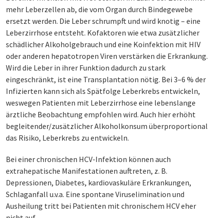
mehr Leberzellen ab, die vom Organ durch Bindegewebe
ersetzt werden. Die Leber schrumpft und wird knotig – eine
Leberzirrhose entsteht. Kofaktoren wie etwa zusätzlicher
schädlicher Alkoholgebrauch und eine Koinfektion mit HIV
oder anderen hepatotropen Viren verstärken die Erkrankung.
Wird die Leber in ihrer Funktion dadurch zu stark
eingeschränkt, ist eine Transplantation nötig. Bei 3–6 % der
Infizierten kann sich als Spätfolge Leberkrebs entwickeln,
weswegen Patienten mit Leberzirrhose eine lebenslange
ärztliche Beobachtung empfohlen wird. Auch hier erhöht
begleitender/zusätzlicher Alkoholkonsum überproportional
das Risiko, Leberkrebs zu entwickeln.
Bei einer chronischen HCV-Infektion können auch
extrahepatische Manifestationen auftreten, z. B.
Depressionen, Diabetes, kardiovaskuläre Erkrankungen,
Schlaganfall u.v.a. Eine spontane Viruselimination und
Ausheilung tritt bei Patienten mit chronischem HCV eher
nicht auf.