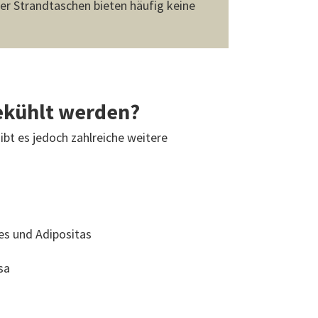
er Strandtaschen bieten häufig keine
ekühlt werden?
ibt es jedoch zahlreiche weitere
es und Adipositas
osa