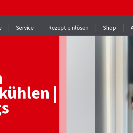
e
Service
Rezept einlösen
Shop
m
kühlen |
gs