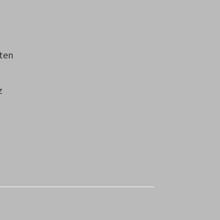
ten
z