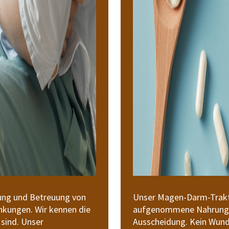
gung und Betreuung von
Unser Magen-Darm-Trakt i
nkungen. Wir kennen die
aufgenommene Nahrung, f
 sind. Unser
Ausscheidung. Kein Wun