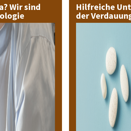
a? Wir sind
Hilfreiche Un
rologie
der Verdauun