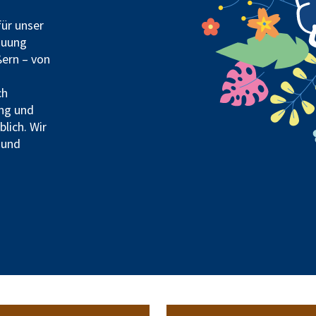
für unser
auung
ßern – von
ch
ng und
lich. Wir
 und