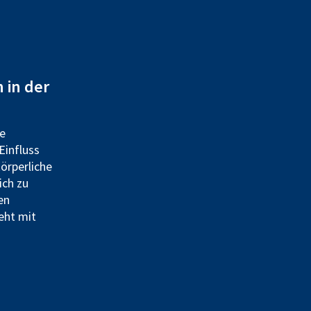
 in der
ge
Einfluss
örperliche
ich zu
en
eht mit