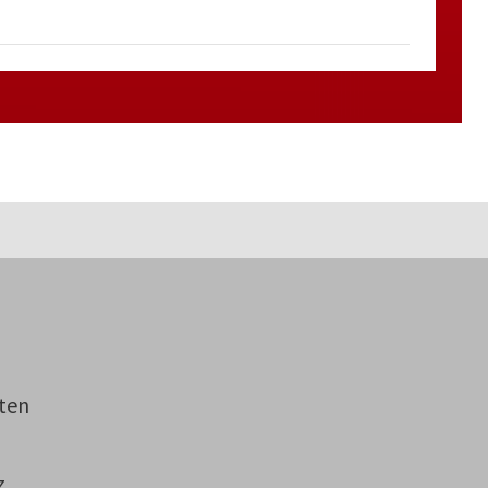
ten
z