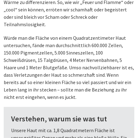
Wärme zu differenzieren. So, wie wir „Feuer und Flamme“ oder
„cool“ sein können, erröten wir schamhaft oder begeistert
oder sind bleich vor Scham oder Schreck oder
Teilnahmslosigkeit.
Würde man die Fläche von einem Quadratzentimeter Haut
untersuchen, fände man durchschnittlich 600.000 Zellen,
150.000 Pigmentzellen, 5.000 Sinneszellen, 100
Schweißdrüsen, 15 Talgdrüsen, 4 Meter Nervenbahnen, 5
Haare und 1 Meter Blutgefäße. Umso nachvollziehbarer ist es,
dass Verletzungen der Haut so schmerzhaft sind. Wenn
bereits auf so einer kleinen Fläche so viel passiert und wir ein
Leben lang in ihr stecken – sollte man die Beziehung zu ihr
nicht erst eingehen, wenn es juckt.
Verstehen, warum sie was tut
Unsere Haut mit ca. 1,8 Quadratmetern Fläche ist
unser größtes Organ und mehr als eine bloße Hülle. Sie