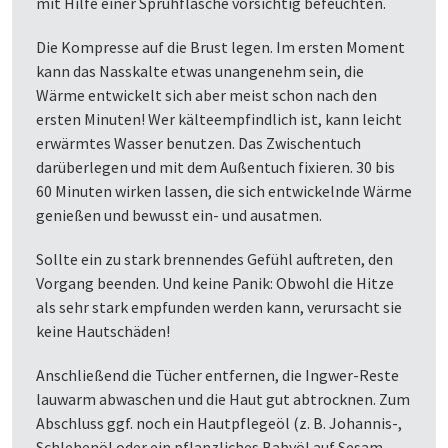
mit Hilfe einer Sprühflasche vorsichtig befeuchten.
Die Kompresse auf die Brust legen. Im ersten Moment
kann das Nasskalte etwas unangenehm sein, die
Wärme entwickelt sich aber meist schon nach den
ersten Minuten! Wer kälteempfindlich ist, kann leicht
erwärmtes Wasser benutzen. Das Zwischentuch
darüberlegen und mit dem Außentuch fixieren. 30 bis
60 Minuten wirken lassen, die sich entwickelnde Wärme
genießen und bewusst ein- und ausatmen.
Sollte ein zu stark brennendes Gefühl auftreten, den
Vorgang beenden. Und keine Panik: Obwohl die Hitze
als sehr stark empfunden werden kann, verursacht sie
keine Hautschäden!
Anschließend die Tücher entfernen, die Ingwer-Reste
lauwarm abwaschen und die Haut gut abtrocknen. Zum
Abschluss ggf. noch ein Hautpflegeöl (z. B. Johannis-,
Schlehenöl oder ein pflanzliches Babyöl auf Sesam-