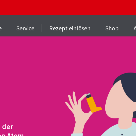
e
Service
Rezept einlösen
Shop
 der
en Atem