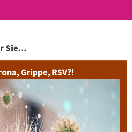
ür Sie…
rona, Grippe, RSV?!